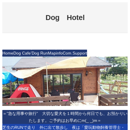
内
容
Dog Hotel
を
ス
キ
ッ
プ
Home
Dog Cafe’
Dog Run
Map
info
Com.Support
＝”急な用事や旅行” 大切な愛犬を１時間から何日でも、お預かりい
たします。ご予約はお早めにm(_ _)m＝
芝生のRUNで走り 外に出て散歩し 夜は「愛玩動物飼養管理士・